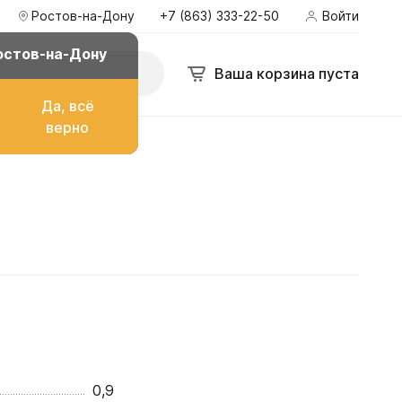
Ростов-на-Дону
+7 (863) 333-22-50
Войти
остов-на-Дону
Ваша корзина пуста
Да, всё
верно
о топлива
ом
их
0,9