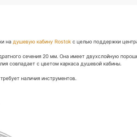
для воды 60 литров
для воды 50 литров
ки на
душевую кабину Rostok
с целью поддержки центр
адратного сечения 20 мм. Она имеет двухслойную пор
лия совпадает с цветом каркаса душевой кабины.
 требует наличия инструментов.