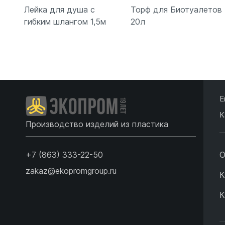
Лейка для душа с
Торф для Биотуалетов
гибким шлангом 1,5м
20л
Подробнее
Подробнее
Е
К
Производство изделий из пластика
+7 (863) 333-22-50
О
zakaz@ekopromgroup.ru
К
К