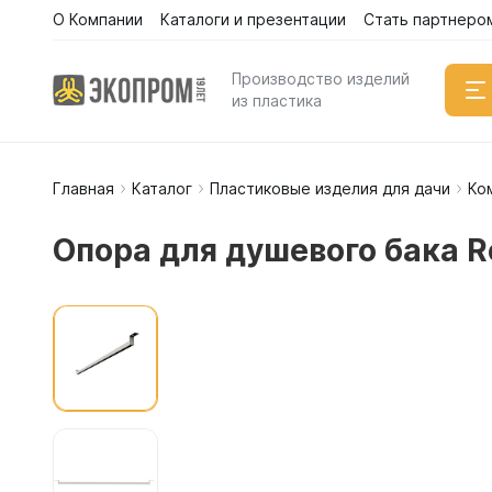
О Компании
Каталоги и презентации
Стать партнеро
Производство изделий
из пластика
Главная
Каталог
Пластиковые изделия для дачи
Ко
Емкости
Вертикал
Опора для душевого бака R
Горизонт
Прямоуго
Емкости 
Емкости 
Емкости 
Емкости 
Емкости 
Емкости 