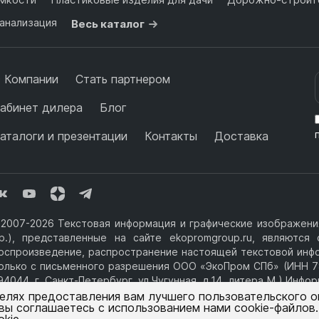
анализация
Весь каталог
 Компании
Стать партнером
абинет дилера
Блог
аталоги и презентации
Контакты
Доставка
2007-2026 Текстовая информация и графические изображения
р.), представленные на сайте ekopromgroup.ru, являютс
оспроизведение, распространение настоящей текстовой инф
олько с письменного разрешения ООО «ЭкоПром СПб» (ИНН 7
94044, г. Санкт-Петербург, ул.Чугунная, д.14, литера М.) Инф
фертой.
целях предоставления вам лучшего пользовательского 
 вы соглашаетесь с использованием нами cookie-файлов