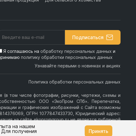
Подписаться
Я соглашаюсь на
обработку персональных данных
и
принимаю
политику обработки персональных данных
Узнавайте первыми о новинках и акциях
Политика обработки персональных данных
 (в том числе фотографии, рисунки, чертежи, схемы и
я собственностью ООО «ЭкоПром СПб». Перепечатка,
ормации и графических изображений с Сайта возможны
814376069, ОГРН 1077847433730, Юридический адрес:
ормация на сайте ekopromgroup.ru не является публичной
опыта на нашем
. Для получения
Принять