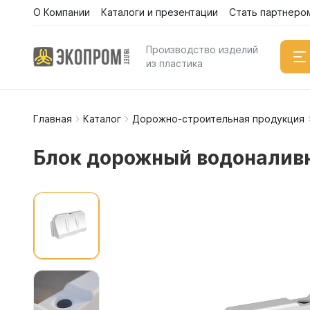
О Компании
Каталоги и презентации
Стать партнеро
Производство изделий
из пластика
Главная
Каталог
Дорожно-строительная продукция
Емкости
Вертикал
Блок дорожный водоналивн
Горизонт
Прямоуго
Емкости 
Емкости 
Емкости 
Емкости 
Емкости 
Емкости 