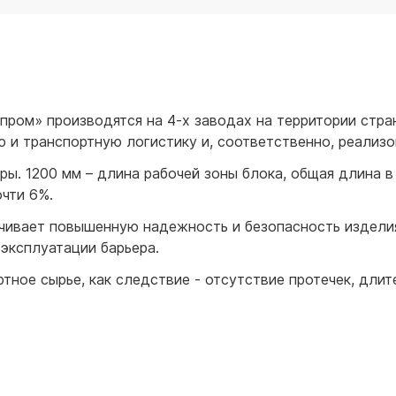
для воды 60 литров
для воды 50 литров
пром» производятся на 4-х заводах на территории стран
 и транспортную логистику и, соответственно, реализо
. 1200 мм – длина рабочей зоны блока, общая длина в сц
чти 6%.
ечивает повышенную надежность и безопасность издели
 эксплуатации барьера.
ное сырье, как следствие - отсутствие протечек, дли