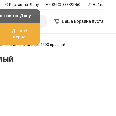
Ростов-на-Дону
+7 (863) 333-22-50
Войти
остов-на-Дону
Ваша корзина пуста
Да, всё
верно
ой Экопром Стандарт 1200 красный
о топлива
елый
ом
их