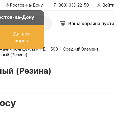
Ростов-на-Дону
+7 (863) 333-22-50
Войти
остов-на-Дону
Ваша корзина пуста
Да, всё
верно
жачий полицейский ИДН-500-1 Средний Элемент,
о топлива
рный (Резина)
ый (Резина)
ом
росу
их