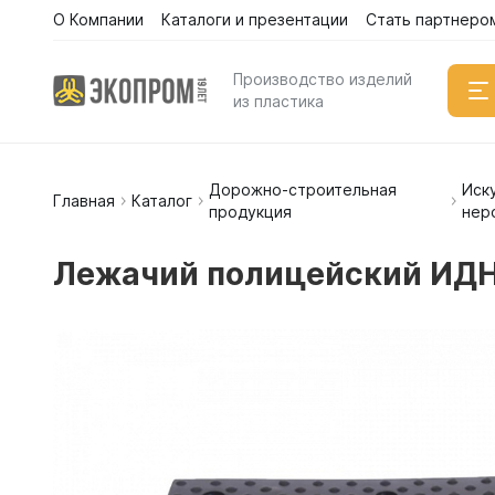
О Компании
Каталоги и презентации
Стать партнеро
Производство изделий
из пластика
Дорожно-строительная
Иск
Емкости
Главная
Каталог
продукция
нер
Вертикал
Горизонт
Лежачий полицейский ИДН-
Прямоуго
Емкости 
Емкости 
Емкости 
Емкости 
Емкости 
Емкости 