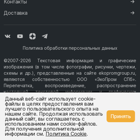
Контакты
Доставка
Политика обработки персональных данных
©2007-2026 Текстовая информация и графические
изображения (в том числе фотографии, рисунки, чертежи,
схемы и др.), представленные на сайте ekopromgroup.ru,
являются собственностью ООО «ЭкоПром СПб».
Перепечатка, воспроизведение, распространение
настоящей текстовой информации и графических
Ваш город —
Ростов-на-Дону
изображений с Сайта возможны только с письменного
Данный веб-сайт использует cookie-
файлы в целях предоставления вам
разрешения ООО «ЭкоПром СПб» (ИНН 7814376069, ОГРН
лучшего пользовательского опыта на
1077847433730, Юридический адрес: 194044, г. Санкт-
нашем сайте. Продолжая использовать
Изменить
Да, всё верно
Принять
Петербург, ул.Чугунная, д.14, литера М.) Информация на
данный сайт, вы соглашаетесь с
сайте ekopromgroup.ru не является публичной офертой.
использованием нами cookie-файлов.
Для получения дополнительной
Емкости
Емкости
информации см.
Политика Cookie
.
для воды
для