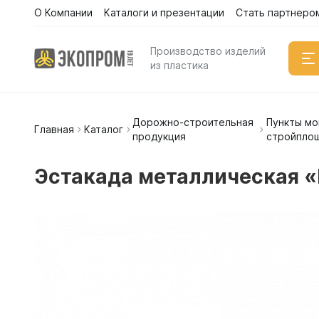
О Компании
Каталоги и презентации
Стать партнеро
Производство изделий
из пластика
Дорожно-строительная
Пункты мо
Емкости
Главная
Каталог
продукция
стройпло
Вертикал
Горизонт
Эстакада металлическая «К
Прямоуго
Емкости 
Емкости 
Емкости 
Емкости 
Емкости 
Емкости 