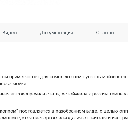
для воды 60 литров
для воды 50 литров
Видео
Документация
Отзывы
ти применяются для комплектации пунктов мойки колес
цесса мойки.
нная высокопрочная сталь, устойчивая к резким темпер
опром" поставляется в разобранном виде, с целью опт
комплектуется паспортом завода-изготовителя и инстру