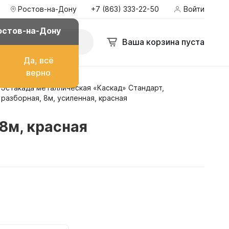
Ростов-на-Дону
+7 (863) 333-22-50
Войти
остов-на-Дону
Ваша корзина пуста
Да, всё
верно
Эстакада металлическая «Каскад» Стандарт,
о топлива
разборная, 8м, усиленная, красная
8м, красная
ом
их