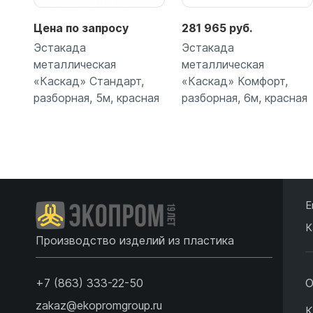
Цена по запросу
281 965 руб.
Эстакада
Эстакада
металлическая
металлическая
«Каскад» Стандарт,
«Каскад» Комфорт,
разборная, 5м, красная
разборная, 6м, красная
Подробнее
Подробнее
Е
К
Производство изделий из пластика
+7 (863) 333-22-50
О
zakaz@ekopromgroup.ru
К