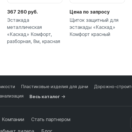
367 260 руб.
Цена по запросу
Эстакада
Щиток защитный для
металлическая
эстакады «Каскад»
«Каскад» Комфорт,
Комфорт красный
разборная, 8м, красная
Подробнее
Подробнее
мкости
Пластиковые изделия для дачи
Дорожно-строите
анализация
Весь каталог
 Компании
Стать партнером
абинет дилера
Блог