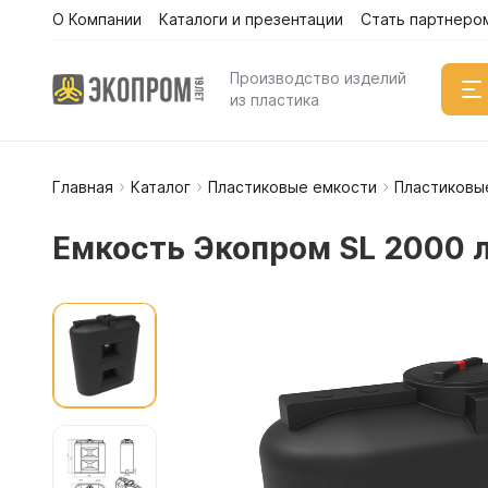
О Компании
Каталоги и презентации
Стать партнеро
Производство изделий
из пластика
Главная
Каталог
Пластиковые емкости
Пластиковы
Емкости
Вертикал
Емкость Экопром SL 2000 
Горизонт
Прямоуго
Емкости 
Емкости 
Емкости 
Емкости 
Емкости 
Емкости 