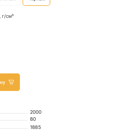
 г/см³
ну
2000
80
1885