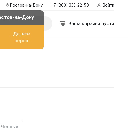
Ростов-на-Дону
+7 (863) 333-22-50
Войти
остов-на-Дону
Ваша корзина пуста
Да, всё
верно
о топлива
ом
их
Черный