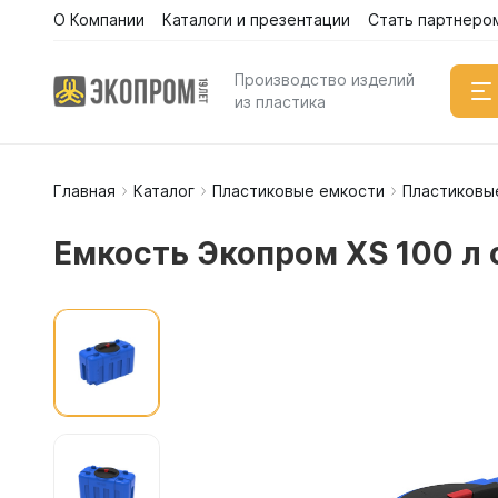
О Компании
Каталоги и презентации
Стать партнеро
Производство изделий
из пластика
Главная
Каталог
Пластиковые емкости
Пластиковы
Емкости
Вертикал
Емкость Экопром XS 100 л 
Горизонт
Прямоуго
Емкости 
Емкости 
Емкости 
Емкости 
Емкости 
Емкости 