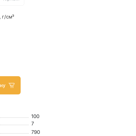
 г/см³
ну
100
7
790