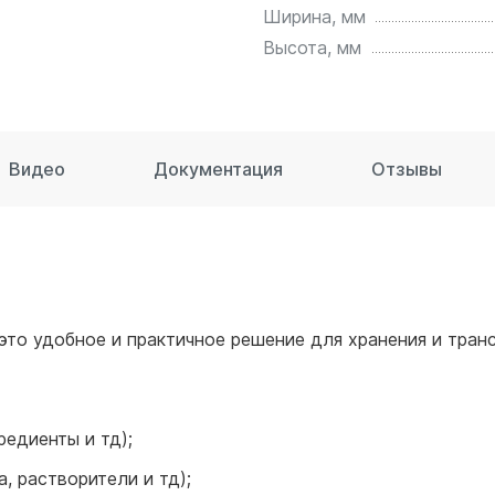
для воды 60 литров
Ширина, мм
для воды 50 литров
Высота, мм
Видео
Документация
Отзывы
это удобное и практичное решение для хранения и тран
редиенты и тд);
, растворители и тд);