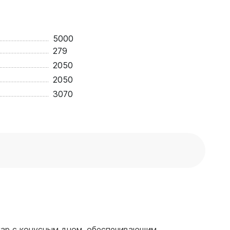
5000
279
2050
2050
3070
уар с конусным дном, обеспечивающим