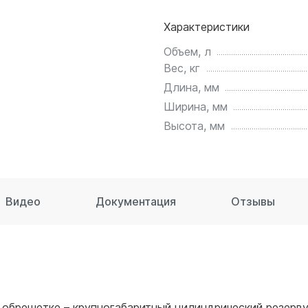
для воды 60 литров
Характеристики
для воды 50 литров
Объем, л
Вес, кг
Длина, мм
Ширина, мм
Высота, мм
Видео
Документация
Отзывы
 обрешетке – крупногабаритный цилиндрический резерв