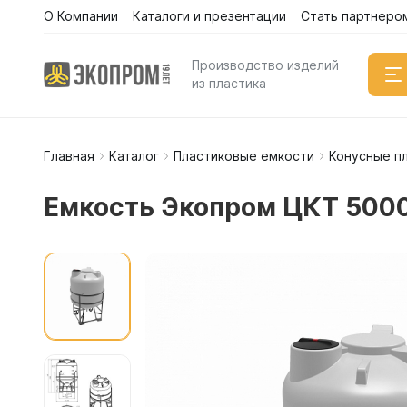
О Компании
Каталоги и презентации
Стать партнеро
Производство изделий
из пластика
Главная
Каталог
Пластиковые емкости
Конусные п
Емкости
Вертикал
Емкость Экопром ЦКТ 5000
Горизонт
Прямоуго
Емкости 
Емкости 
Емкости 
Емкости 
Емкости 
Емкости 