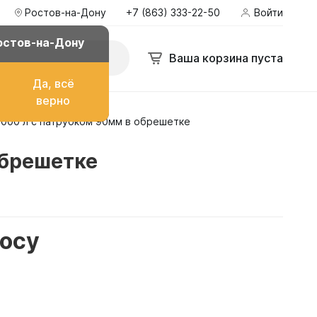
Ростов-на-Дону
+7 (863) 333-22-50
Войти
остов-на-Дону
Ваша корзина пуста
Да, всё
верно
000 л с патрубком 90мм в обрешетке
о топлива
обрешетке
ом
росу
их