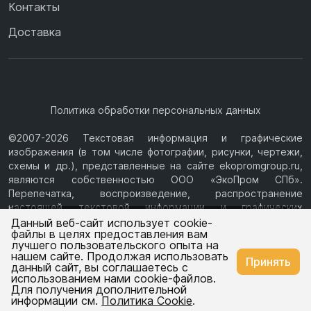
Контакты
Доставка
Политика обработки персональных данных
©2007-2026 Текстовая информация и графические
изображения (в том числе фотографии, рисунки, чертежи,
схемы и др.), представленные на сайте ekopromgroup.ru,
являются собственностью ООО «ЭкоПром СПб».
Перепечатка, воспроизведение, распространение
настоящей текстовой информации и графических
Ваш город —
Ростов-на-Дону
изображений с Сайта возможны только с письменного
Данный веб-сайт использует cookie-
файлы в целях предоставления вам
разрешения ООО «ЭкоПром СПб» (ИНН 7814376069, ОГРН
лучшего пользовательского опыта на
1077847433730, Юридический адрес: 194044, г. Санкт-
нашем сайте. Продолжая использовать
Изменить
Да, всё верно
Принять
Петербург, ул.Чугунная, д.14, литера М.) Информация на
данный сайт, вы соглашаетесь с
сайте ekopromgroup.ru не является публичной офертой.
использованием нами cookie-файлов.
Для получения дополнительной
Емкости
Емкости
информации см.
Политика Cookie
.
для воды
для