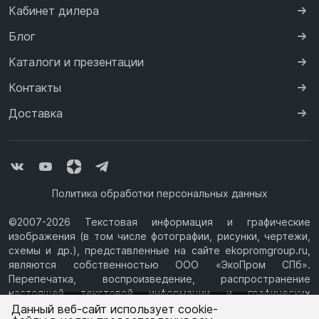
Кабинет дилера
Блог
Каталоги и презентации
Контакты
Доставка
Политика обработки персональных данных
©2007-2026 Текстовая информация и графические
изображения (в том числе фотографии, рисунки, чертежи,
схемы и др.), представленные на сайте ekopromgroup.ru,
являются собственностью ООО «ЭкоПром СПб».
Перепечатка, воспроизведение, распространение
настоящей текстовой информации и графических
Ваш город —
Ростов-на-Дону
изображений с Сайта возможны только с письменного
Данный веб-сайт использует cookie-