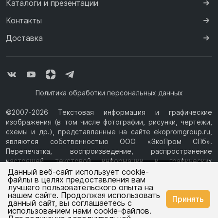
Каталоги и презентации
Контакты
Доставка
Политика обработки персональных данных
©2007-2026 Текстовая информация и графические
изображения (в том числе фотографии, рисунки, чертежи,
схемы и др.), представленные на сайте ekopromgroup.ru,
являются собственностью ООО «ЭкоПром СПб».
Перепечатка, воспроизведение, распространение
настоящей текстовой информации и графических
Ваш город —
Ростов-на-Дону
изображений с Сайта возможны только с письменного
Данный веб-сайт использует cookie-
файлы в целях предоставления вам
разрешения ООО «ЭкоПром СПб» (ИНН 7814376069, ОГРН
лучшего пользовательского опыта на
1077847433730, Юридический адрес: 194044, г. Санкт-
нашем сайте. Продолжая использовать
Изменить
Да, всё верно
Принять
Петербург, ул.Чугунная, д.14, литера М.) Информация на
данный сайт, вы соглашаетесь с
сайте ekopromgroup.ru не является публичной офертой.
использованием нами cookie-файлов.