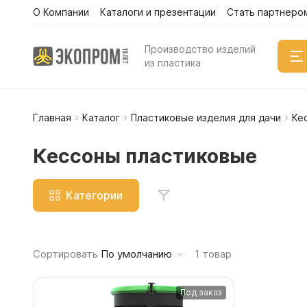
О Компании
Каталоги и презентации
Стать партнеро
Каталог
Производство изделий
из пластика
Главная
Каталог
Пластиковые изделия для дачи
Ке
Емкости
Вертикал
Кессоны пластиковые
Горизонт
Прямоуго
Категории
Емкости 
Емкости 
Емкости 
Сортировать
По умолчанию
1
товар
Емкости 
Емкости 
Под заказ
Емкости 