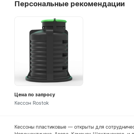
Персональные рекомендации
Емкости 
Емкости 
Подробнее
Цена по запросу
Кессон Rostok
Кессоны пластиковые — открыты для сотрудничес
Новошахтинска
,
Азова
,
Каменск-Шахтинского
,
и 