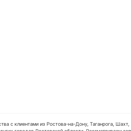
для воды 60 литров
для воды 50 литров
тва с клиентами из
Ростова-на-Дону
,
Таганрога
,
Шахт
,
других городов Ростовской области. Рассматриваем зая