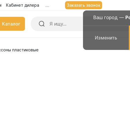
м
Кабинет дилера
Заказать звонок
Заказать звонок
Ростов-на-Дон
Ваш город —
Р
Ваш город —
Ростов-на-Дону
Каталог
Да, всё
Изменить
Изменить
верно
ссоны пластиковые
 для воды
Емкости для дизельног
ьные емкости
Вертикальные емкости
альные емкости
Горизонтальные емкости
льные емкости
Прямоугольные емкости
для воды 10 000 литров
Емкости с полным слив
для воды 8000 литров
Емкости с мешалками
для воды 7000 литров
Пищевые ванны
для воды 6000 литров
для воды 5500 литров
Емкости для техническ
веществ
для воды 5000 литров