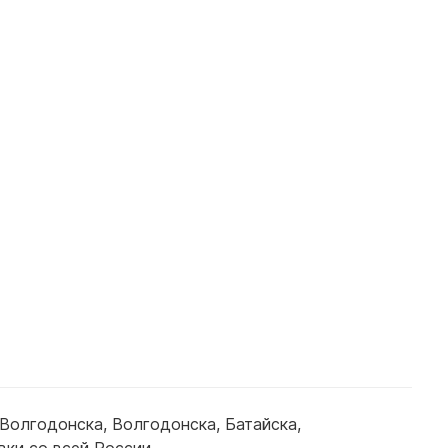
Волгодонска
,
Волгодонска
,
Батайска
,
вки со всей России.