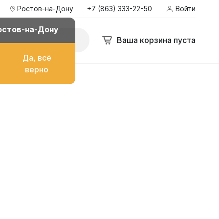
Ростов-на-Дону
+7 (863) 333-22-50
Войти
у
+7 (863) 333-22-50
Войти
zakaz@ekopromgroup.ru
остов-на-Дону
Поиск
Ваша корзина пуста
Ваша корзина пуста
Да, всё
верно
о топлива
ом
их