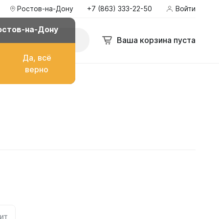
Ростов-на-Дону
+7 (863) 333-22-50
Войти
остов-на-Дону
Ваша корзина пуста
Да, всё
верно
о топлива
ом
их
ит