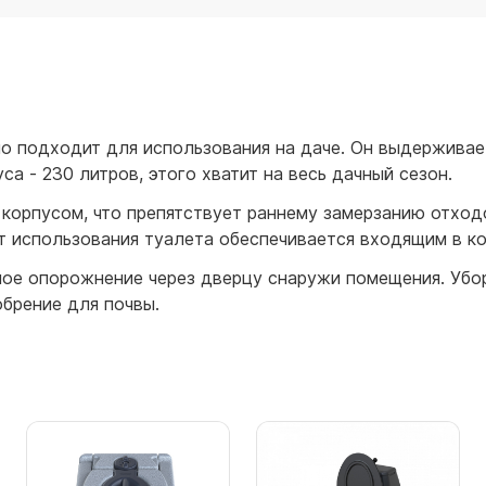
для воды 60 литров
для воды 50 литров
 подходит для использования на даче. Он выдерживает 
са - 230 литров, этого хватит на весь дачный сезон.
корпусом, что препятствует раннему замерзанию отход
т использования туалета обеспечивается входящим в к
ное опорожнение через дверцу снаружи помещения. Убо
брение для почвы.