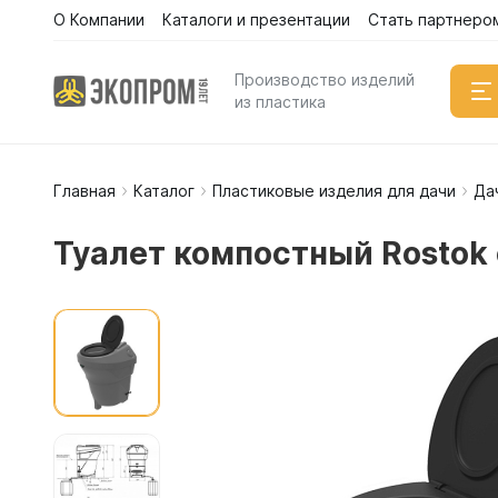
О Компании
Каталоги и презентации
Стать партнеро
Производство изделий
из пластика
Главная
Каталог
Пластиковые изделия для дачи
Да
Емкости
Вертикал
Туалет компостный Rostok
Горизонт
Прямоуго
Емкости 
Емкости 
Емкости 
Емкости 
Емкости 
Емкости 