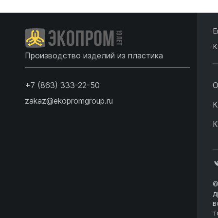
Е
К
Производство изделий из пластика
+7 (863) 333-22-50
О
zakaz@ekopromgroup.ru
К
К
©
д
в
т