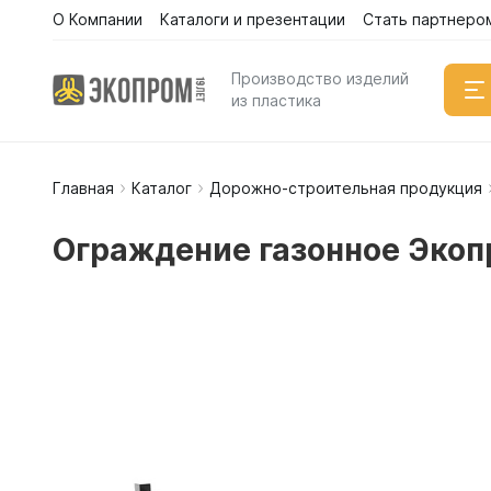
О Компании
Каталоги и презентации
Стать партнеро
Производство изделий
из пластика
Главная
Каталог
Дорожно-строительная продукция
Емкости
Вертикал
Ограждение газонное Экоп
Горизонт
Прямоуго
Емкости 
Емкости 
Емкости 
Емкости 
Емкости 
Емкости 