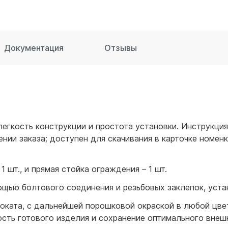
для воды 60 литров
для воды 50 литров
Документация
Отзывы
егкость конструкции и простота установки. Инструкци
ии заказа; доступен для скачивания в карточке номенк
 шт., и прямая стойка ограждения – 1 шт.
щью болтового соединения и резьбовых заклепок, уста
ката, с дальнейшей порошковой окраской в любой цвет 
сть готового изделия и сохранение оптимального внеш