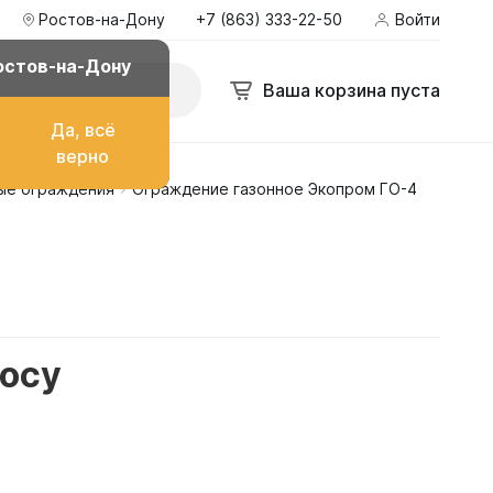
Ростов-на-Дону
+7 (863) 333-22-50
Войти
остов-на-Дону
Ваша корзина пуста
Да, всё
верно
ые ограждения
Ограждение газонное Экопром ГО-4
о топлива
ом
росу
их