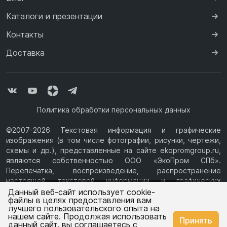
Каталоги и презентации
Контакты
Доставка
Политика обработки персональных данных
©2007-2026 Текстовая информация и графические
изображения (в том числе фотографии, рисунки, чертежи,
схемы и др.), представленные на сайте ekopromgroup.ru,
являются собственностью ООО «ЭкоПром СПб».
Перепечатка, воспроизведение, распространение
настоящей текстовой информации и графических
Ваш город —
Ростов-на-Дону
изображений с Сайта возможны только с письменного
Данный веб-сайт использует cookie-
файлы в целях предоставления вам
разрешения ООО «ЭкоПром СПб» (ИНН 7814376069, ОГРН
лучшего пользовательского опыта на
1077847433730, Юридический адрес: 194044, г. Санкт-
нашем сайте. Продолжая использовать
Изменить
Да, всё верно
Принять
Петербург, ул.Чугунная, д.14, литера М.) Информация на
данный сайт, вы соглашаетесь с