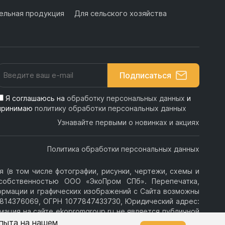
льная продукция
Для сельского хозяйства
Подписаться
Я соглашаюсь на
обработку персональных данных
и
принимаю
политику обработки персональных данных
Узнавайте первыми о новинках и акциях
Политика обработки персональных данных
 (в том числе фотографии, рисунки, чертежи, схемы и
я собственностью ООО «ЭкоПром СПб». Перепечатка,
ормации и графических изображений с Сайта возможны
814376069, ОГРН 1077847433730, Юридический адрес:
ормация на сайте ekopromgroup.ru не является публичной
опыта на нашем