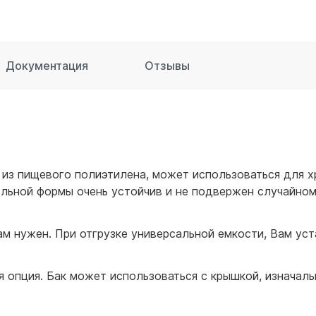
для воды 60 литров
для воды 50 литров
Документация
Отзывы
 из пищевого полиэтилена, может использоваться для х
гольной формы очень устойчив и не подвержен случайн
ам нужен. При отгрузке универсальной емкости, Вам у
 опция. Бак может использоваться с крышкой, изначаль