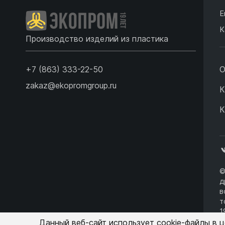
Е
К
Производство изделий из пластика
+7 (863) 333-22-50
О
zakaz@ekopromgroup.ru
К
К
©
д
в
т
1
о
Данный веб-сайт использует cookie-файлы в 