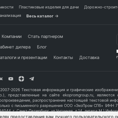
мкости
Пластиковые изделия для дачи
Дорожно-строите
анализация
Весь каталог
 Компании
Стать партнером
абинет дилера
Блог
аталоги и презентации
Контакты
Доставка
2007-2026 Текстовая информация и графические изображения
р.), представленные на сайте ekopromgroup.ru, являютс
оспроизведение, распространение настоящей текстовой инф
олько с письменного разрешения ООО «ЭкоПром СПб» (ИНН 7
94044, г. Санкт-Петербург, ул.Чугунная, д.14, литера М.) Инф
фертой.
целях предоставления вам лучшего пользовательского 