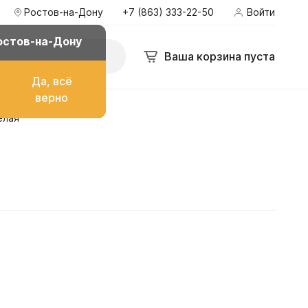
Ростов-на-Дону
+7 (863) 333-22-50
Войти
остов-на-Дону
Ваша корзина пуста
Да, всё
верно
елая
о топлива
ом
их