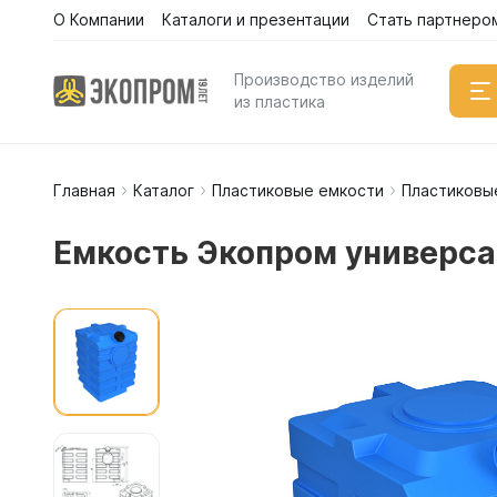
О Компании
Каталоги и презентации
Стать партнеро
Производство изделий
из пластика
Главная
Каталог
Пластиковые емкости
Пластиковы
Емкости
Вертикал
Емкость Экопром универса
Горизонт
Прямоуго
Емкости 
Емкости 
Емкости 
Емкости 
Емкости 
Емкости 