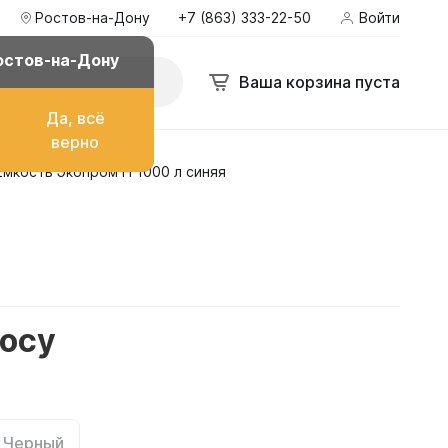
Ростов-на-Дону
+7 (863) 333-22-50
Войти
остов-на-Дону
Ваша корзина пуста
Да, всё
верно
Емкость Экопром H 1000 л синяя
о топлива
ом
росу
их
Черный