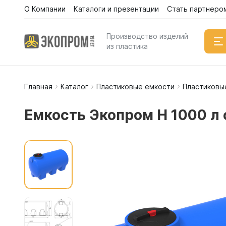
О Компании
Каталоги и презентации
Стать партнеро
Производство изделий
из пластика
Главная
Каталог
Пластиковые емкости
Пластиковы
Емкости
Вертикал
Емкость Экопром H 1000 л 
Горизонт
Прямоуго
Емкости 
Емкости 
Емкости 
Емкости 
Емкости 
Емкости 