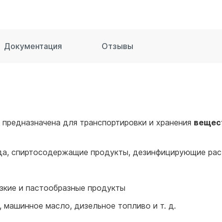
для воды 60 литров
для воды 50 литров
Документация
Отзывы
предназначена для транспортировки и хранения
вещес
вода, спиртосодержащие продукты, дезинфицирующие ра
язкие и пастообразные продукты
, машинное масло, дизельное топливо и т. д.