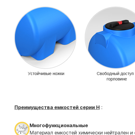
Преимущества е
мкостей
серии H
:
Многофункциональные
Материал емкостей химически нейтрален и 