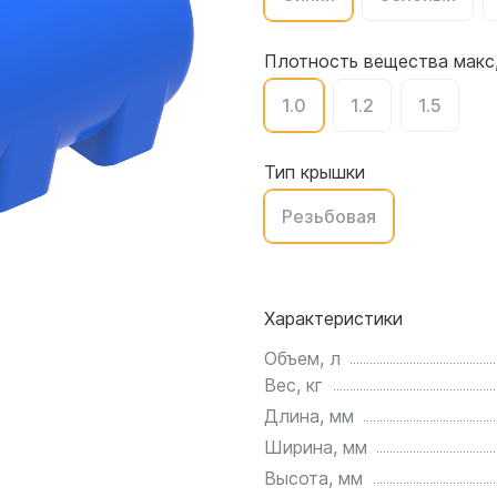
для воды 4500 литров
ЦКТ для ферментации
для воды 4000 литров
Плотность вещества макс,
для воды 3000 литров
1.0
1.2
1.5
для воды 2500 литров
для воды 2000 литров
для воды 1500 литров
Тип крышки
для воды 1000 литров
Резьбовая
для воды 750 литров
для воды 600 литров
для воды 500 литров
Характеристики
для воды 400 литров
для воды 300 литров
Объем, л
Вес, кг
для воды 240 литров
Длина, мм
для воды 200 литров
Ширина, мм
для воды 100 литров
Высота, мм
для воды 75 литров