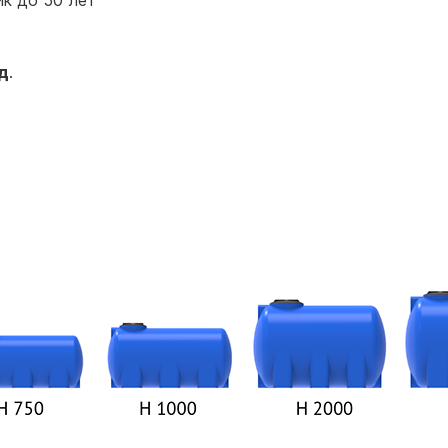
к до 50 лет
д
.