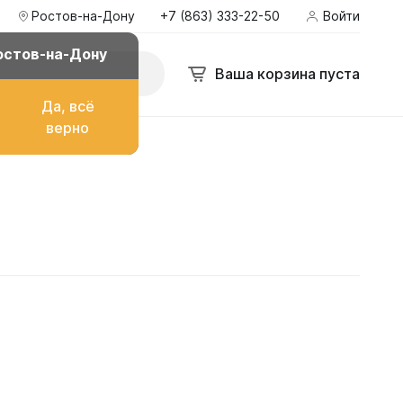
Ростов-на-Дону
+7 (863) 333-22-50
Войти
остов-на-Дону
Ваша корзина пуста
Да, всё
верно
о топлива
ом
их