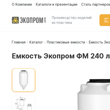
О Компании
Каталоги и презентации
Стать партнеро
Производство изделий
из пластика
Главная
Каталог
Пластиковые емкости
Емкость Эк
Емкости
Вертикал
Емкость Экопром ФМ 240 л
Горизонт
Прямоуго
Емкости 
Емкости 
Емкости 
Емкости 
Емкости 
Емкости 