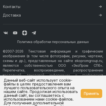
Контакты
Доставка
Политика обработки персональных данных
©2007-2026 Текстовая информация и графические
изображения (в том числе фотографии, рисунки, чертежи,
схемы и др.), представленные на сайте ekopromgroup.ru,
являются собственностью ООО «ЭкоПром СПб».
Перепечатка, воспроизведение, распространение
настоящей текстовой информации и графических
Ваш город —
Ростов-на-Дону
изображений с Сайта возможны только с письменного
Данный веб-сайт использует cookie-
файлы в целях предоставления вам
разрешения ООО «ЭкоПром СПб» (ИНН 7814376069, ОГРН
лучшего пользовательского опыта на
1077847433730, Юридический адрес: 194044, г. Санкт-
нашем сайте. Продолжая использовать
Изменить
Да, всё верно
Принять
Петербург, ул.Чугунная, д.14, литера М.) Информация на
данный сайт, вы соглашаетесь с
сайте ekopromgroup.ru не является публичной офертой.
использованием нами cookie-файлов.
Для получения дополнительной
Емкости
Емкости