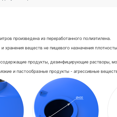
для воды 60 литров
для воды 50 литров
итров произведена из переработанного полиэтилена.
и хранения веществ не пищевого назначения плотностью 
тосодержащие продукты, дезинфицирующие растворы, м
язкие и пастообразные продукты - агрессивные веществ