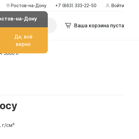
Ростов-на-Дону
+7 (863) 333-22-50
Войти
остов-на-Дону
Ваша корзина пуста
Да, всё
верно
R 5000 л
о топлива
ом
росу
 г/см³
их