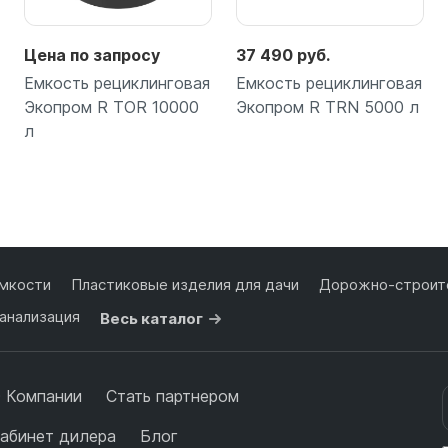
Цена по запросу
37 490 руб.
Емкость рециклинговая
Емкость рециклинговая
Экопром R TOR 10000
Экопром R TRN 5000 л
л
Подробнее
Подробнее
мкости
Пластиковые изделия для дачи
Дорожно-строите
анализация
Весь каталог
 Компании
Стать партнером
абинет дилера
Блог