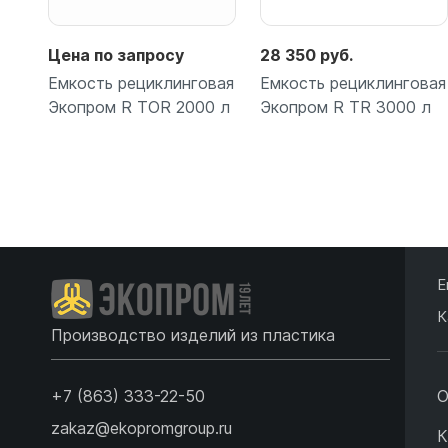
Цена по запросу
28 350 руб.
Емкость рециклинговая
Емкость рециклинговая
Экопром R TOR 2000 л
Экопром R TR 3000 л
Подробнее
Подробнее
Е
К
Производство изделий из пластика
+7 (863) 333-22-50
О
zakaz@ekopromgroup.ru
К