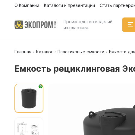
О Компании
Каталоги и презентации
Стать партнеро
Производство изделий
из пластика
Главная
Каталог
Пластиковые емкости
Емкости дл
Емкости
Вертикал
Емкость рециклинговая Эк
Горизонт
Прямоуго
Емкости 
Емкости 
Емкости 
Емкости 
Емкости 
Емкости 