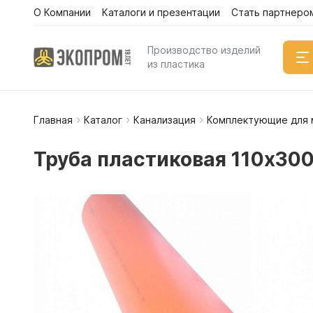
О Компании
Каталоги и презентации
Стать партнеро
Производство изделий
из пластика
Главная
Каталог
Канализация
Комплектующие для 
Емкости
Вертикал
Труба пластиковая 110х30
Горизонт
Прямоуго
Емкости 
Емкости 
Емкости 
Емкости 
Емкости 
Емкости 