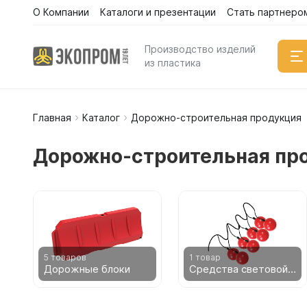
О Компании
Каталоги и презентации
Стать партнеро
Каталог
Производство изделий
из пластика
Главная
Каталог
Дорожно-строительная продукция
Емкости
Вертикал
Дорожно-строительная про
Горизонт
Прямоуго
Емкости 
Емкости 
Емкости 
Емкости 
5 товаров
1 товар
Дорожные блоки
Средства световой сигнализации
Емкости 
Емкости 