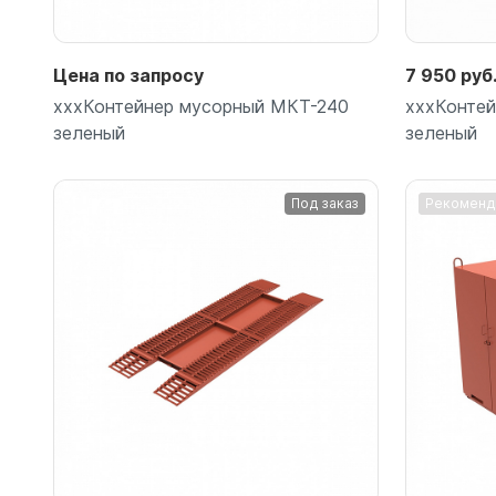
Цена по запросу
7 950 руб
хххКонтейнер мусорный МКТ-240
хххКонте
зеленый
зеленый
Под заказ
Рекоменд
Подробнее