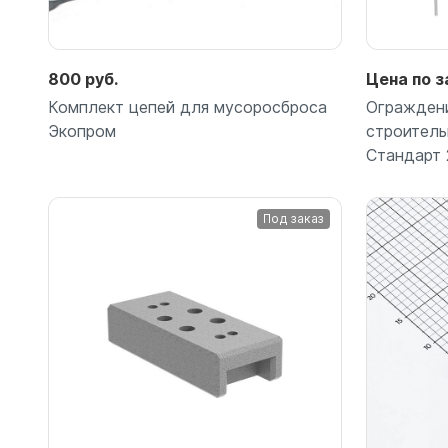
Емкости 
Емкости 
800 руб.
Цена по з
Комплект цепей для мусоросброса
Огражден
Экопром
строитель
Стандарт 
Под заказ
Подробнее