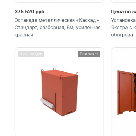
375 520 руб.
Цена по з
Эстакада металлическая «Каскад»
Установка
Стандарт, разборная, 8м, усиленная,
Экстра с 
красная
обогрева
Хит продаж
Под заказ
Подробнее