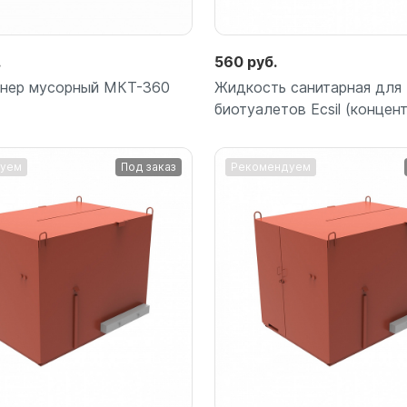
.
560 руб.
йнер мусорный МКТ-360
Жидкость санитарная для
биотуалетов Ecsil (концент
уем
Под заказ
Рекомендуем
Подробнее
Подробнее