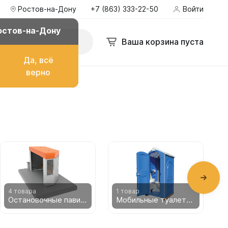
Ростов-на-Дону
+7 (863) 333-22-50
Войти
у
+7 (863) 333-22-50
Войти
zakaz@ekopromgroup.ru
остов-на-Дону
Поиск
Ваша корзина пуста
Ваша корзина пуста
Да, всё
верно
о топлива
ом
4 товара
1 товар
2
Остановочные павильоны
Мобильные туалетные кабины
их