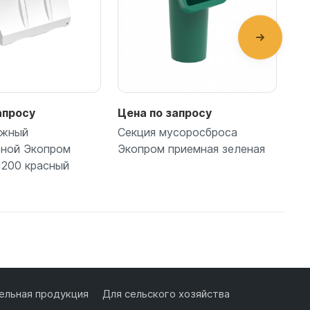
апросу
Цена по запросу
Це
ожный
Секция мусоросброса
Се
ной Экопром
Экопром приемная зеленая
Эк
1200 красный
одробнее
Подробнее
льная продукция
Для сельского хозяйства