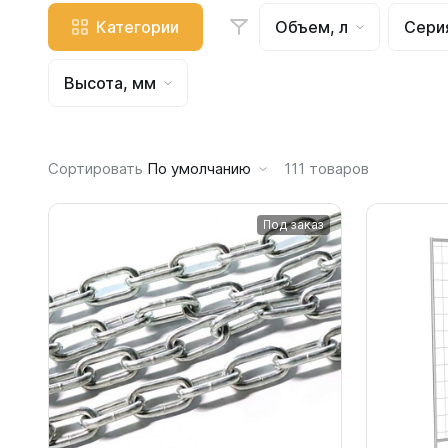
Емкости 
Категории
Объем, л
Сери
Емкости 
Емкости 
Высота, мм
Емкости 
Емкости 
Емкости 
Сортировать
По умолчанию
111
товаров
Емкости 
Емкости 
Под заказ
Емкости 
Емкости 
Емкости 
Емкости 
Емкости 
Емкости 
Емкости 
Емкости 