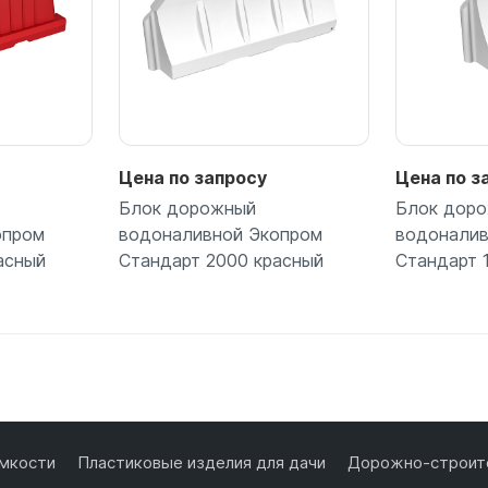
Цена по запросу
Цена по з
Блок дорожный
Блок дор
опром
водоналивной Экопром
водоналив
асный
Стандарт 2000 красный
Стандарт 
ее
Подробнее
П
мкости
Пластиковые изделия для дачи
Дорожно-строите