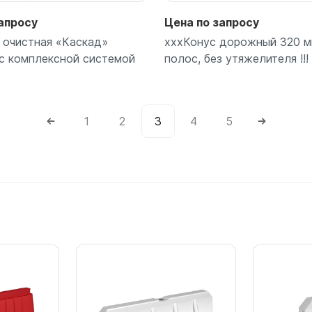
апросу
Цена по запросу
 очистная «Каскад»
хххКонус дорожный 320 м
с комплексной системой
полос, без утяжелителя !!!
1
2
3
4
5
Подробнее
Подробнее