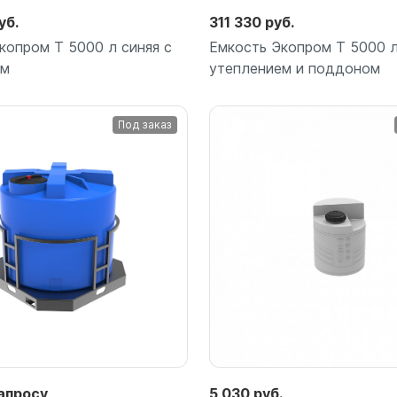
уб.
311 330 руб.
копром T 5000 л синяя с
Емкость Экопром T 5000 л
ем
утеплением и поддоном
Под заказ
Подробнее
Подробнее
апросу
5 030 руб.