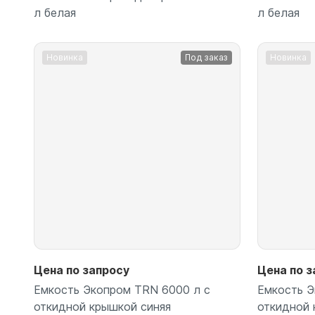
л белая
л белая
Новинка
Под заказ
Новинка
Подробнее
Цена по запросу
Цена по з
Емкость Экопром TRN 6000 л с
Емкость Э
откидной крышкой синяя
откидной 