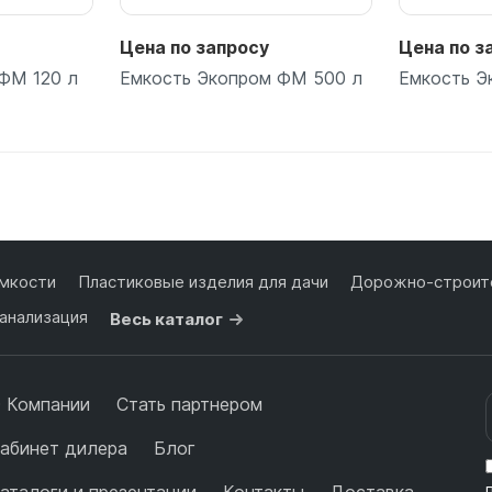
Цена по запросу
Цена по з
ФМ 120 л
Емкость Экопром ФМ 500 л
Емкость Э
ее
Подробнее
П
мкости
Пластиковые изделия для дачи
Дорожно-строите
анализация
Весь каталог
 Компании
Стать партнером
абинет дилера
Блог
аталоги и презентации
Контакты
Доставка