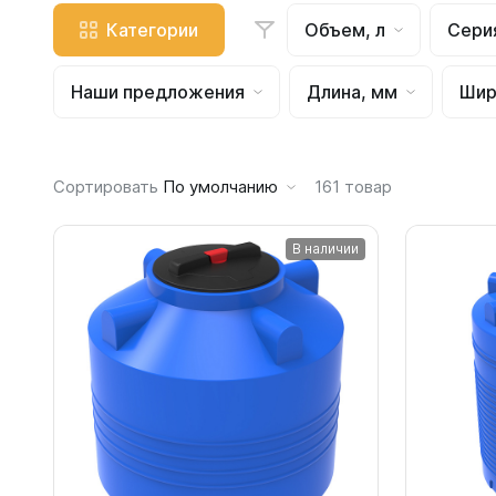
Емкости 
Категории
Объем, л
Сери
Емкости 
Емкости 
Наши предложения
Длина, мм
Шир
Емкости 
Емкости 
Емкости 
Сортировать
По умолчанию
161
товар
Емкости 
Емкости 
В наличии
Емкости 
Емкости 
Емкости 
Емкости 
Емкости 
Емкости 
Емкости 
Емкости 