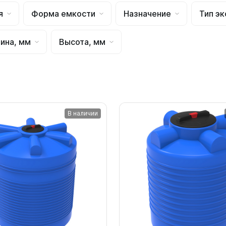
для воды 4500 литров
ЦКТ для ферментации
я
Форма емкости
Назначение
Тип эк
для воды 4000 литров
для воды 3000 литров
ина, мм
Высота, мм
для воды 2500 литров
для воды 2000 литров
для воды 1500 литров
для воды 1000 литров
для воды 750 литров
В наличии
для воды 600 литров
для воды 500 литров
для воды 400 литров
для воды 300 литров
для воды 240 литров
для воды 200 литров
для воды 100 литров
для воды 75 литров