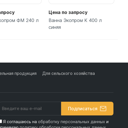
апросу
Цена по запросу
Це
копром ФМ 240 л
Ванна Экопром K 400 л
Ва
синяя
си
одробнее
Подробнее
льная продукция
Для сельского хозяйства
Подписаться
Я соглашаюсь на
обработку персональных данных
и
принимаю
политику обработки персональных данных