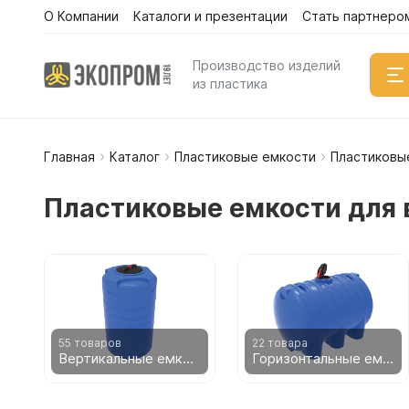
О Компании
Каталоги и презентации
Стать партнеро
Каталог
Производство изделий
из пластика
Главная
Каталог
Пластиковые емкости
Пластиковы
Емкости
Вертикал
Пластиковые емкости для 
Горизонт
Прямоуго
Емкости 
Емкости 
Емкости 
Емкости 
55 товаров
22 товара
Вертикальные емкости
Горизонтальные емкости
Емкости 
Емкости 