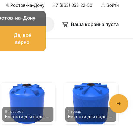
Ростов-на-Дону
+7 (863) 333-22-50
Войти
у
+7 (863) 333-22-50
Войти
zakaz@ekopromgroup.ru
остов-на-Дону
Поиск
Ваша корзина пуста
Ваша корзина пуста
Да, всё
верно
о топлива
ом
6 товаров
1 товар
7
Емкости для воды 8000 литров
Емкости для воды 7000 литров
их